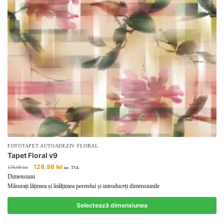
FOTOTAPET AUTOADEZIV FLORAL
Tapet Floral v9
Prețul
Prețul
128,98
lei
179,00
lei
inc. TVA
inițial
curent
Dimensiuni
a
este:
Măsurați lățimea și înălțimea peretelui și introduceți dimensiunile
fost:
128,98 lei.
179,00 lei.
Selectează dimensiunea