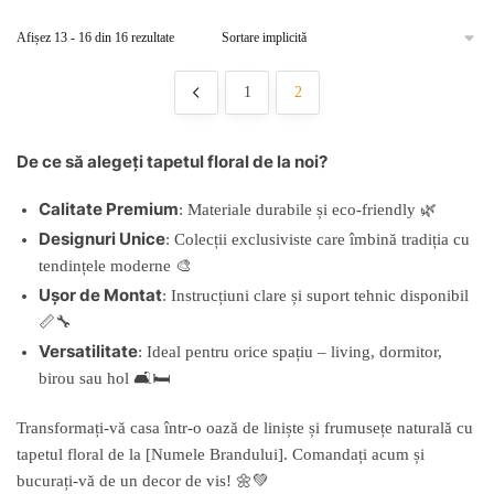
Afișez 13 - 16 din 16 rezultate
1
2
De ce să alegeți tapetul floral de la noi?
Calitate Premium
: Materiale durabile și eco-friendly 🌿
Designuri Unice
: Colecții exclusiviste care îmbină tradiția cu
tendințele moderne 🎨
Ușor de Montat
: Instrucțiuni clare și suport tehnic disponibil
📏🔧
Versatilitate
: Ideal pentru orice spațiu – living, dormitor,
birou sau hol 🛋️🛏️
Transformați-vă casa într-o oază de liniște și frumusețe naturală cu
tapetul floral de la [Numele Brandului]. Comandați acum și
bucurați-vă de un decor de vis! 🌼💚