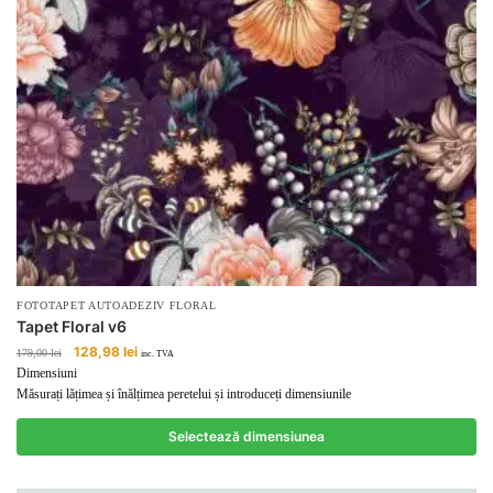
FOTOTAPET AUTOADEZIV FLORAL
Tapet Floral v6
Prețul
Prețul
128,98
lei
179,00
lei
inc. TVA
inițial
curent
Dimensiuni
a
este:
Măsurați lățimea și înălțimea peretelui și introduceți dimensiunile
fost:
128,98 lei.
179,00 lei.
Selectează dimensiunea