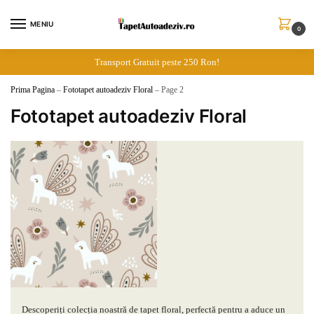
Skip
Skip
to
to
MENIU
0
navigation
content
Transport Gratuit peste 250 Ron!
Prima Pagina
–
Fototapet autoadeziv Floral
–
Page 2
Fototapet autoadeziv Floral
Descoperiți colecția noastră de tapet floral, perfectă pentru a aduce un