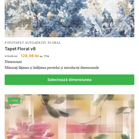
FOTOTAPET AUTOADEZIV FLORAL
Tapet Floral v8
Prețul
Prețul
128,98
lei
179,00
lei
inc. TVA
inițial
curent
Dimensiuni
a
este:
Măsurați lățimea și înălțimea peretelui și introduceți dimensiunile
fost:
128,98 lei.
179,00 lei.
Selectează dimensiunea
-28%