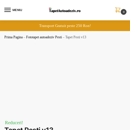
Skip
Skip
to
to
MENIU
0
navigation
content
Transport Gratuit peste 250 Ron!
Prima Pagina
–
Fototapet autoadeziv Pesti
–
Tapet Pesti v13
Reduceri!