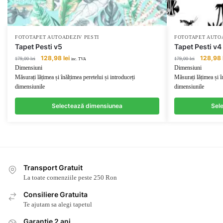
FOTOTAPET AUTOADEZIV PESTI
FOTOTAPET AUTOA
Tapet Pesti v5
Tapet Pesti v4
Prețul
Prețul
Prețul
128,98
lei
128,98
179,00
lei
179,00
lei
inc. TVA
inițial
curent
inițial
Dimensiuni
Dimensiuni
a
este:
a
Măsurați lățimea și înălțimea peretelui și introduceți
Măsurați lățimea și î
fost:
128,98 lei.
fost:
dimensiunile
dimensiunile
179,00 lei.
179,00 lei
Selectează dimensiunea
Sel
Transport Gratuit
La toate comenziile peste 250 Ron
Consiliere Gratuita
Te ajutam sa alegi tapetul
Garantie 2 ani