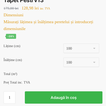
Tapet Pesti v13
Prețul
Prețul
128,98
lei
179,00
lei
inc. TVA
inițial
curent
Dimensiuni
a
este:
Măsurați lățimea și înălțimea peretelui și introduceți
fost:
128,98 lei.
dimensiunile
179,00 lei.
-28%
Lățime (cm)
Înălțime (cm)
Total (m²)
Preț Total inc. TVA
Cantitate
Adaugă în coș
Tapet
Pesti