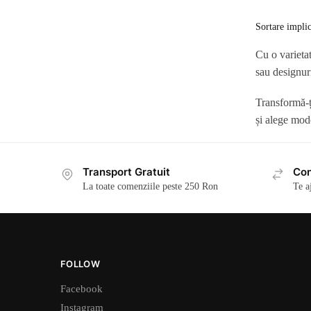
Cu o varietat
sau designuri
Transformă-ț
și alege mode
Transport Gratuit
Con
La toate comenziile peste 250 Ron
Te a
FOLLOW
Facebook
Instagram