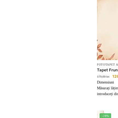
FOTOTAPET 
Tapet Frun
Pre
12
179,00
lei
iniț
Dimensiuni
a
Măsurați lățim
fost
introduceți di
179,
-28%