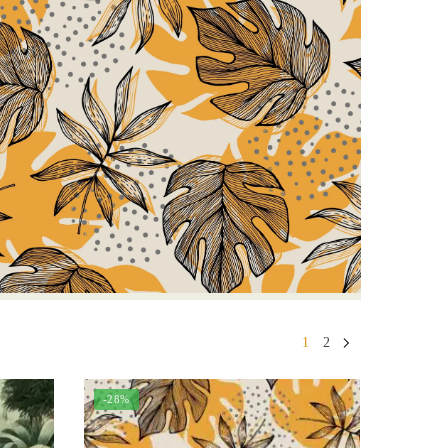
1
2
-28%