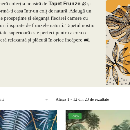
Tapet Frunze
eră colecția noastră de
🌿 și
ormă-ți casa într-un colț de natură. Adaugă un
de prospețime și eleganță fiecărei camere cu
uri inspirate de frunzele naturii. Tapetul nostru
itate superioară este perfect pentru a crea o
eră relaxantă și plăcută în orice încăpere 🛋️.
Afișez 1 - 12 din 23 de rezultate
-28%