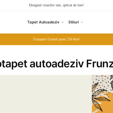
Designul visurilor tale, aplicat de tine!
Tapet Autoadeziv
Stiluri
Transport Gratuit peste 250 Ron!
totapet autoadeziv Frun