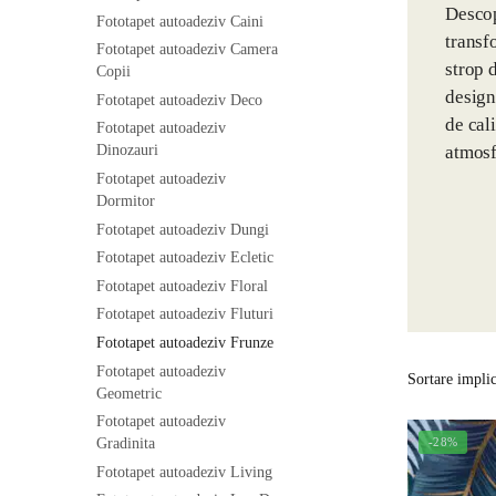
Descop
Fototapet autoadeziv Caini
transf
Fototapet autoadeziv Camera
strop 
Copii
design
Fototapet autoadeziv Deco
de cal
Fototapet autoadeziv
atmosf
Dinozauri
Fototapet autoadeziv
Dormitor
Fototapet autoadeziv Dungi
Fototapet autoadeziv Ecletic
Fototapet autoadeziv Floral
Fototapet autoadeziv Fluturi
Fototapet autoadeziv Frunze
Fototapet autoadeziv
Geometric
Fototapet autoadeziv
Gradinita
-28%
Fototapet autoadeziv Living