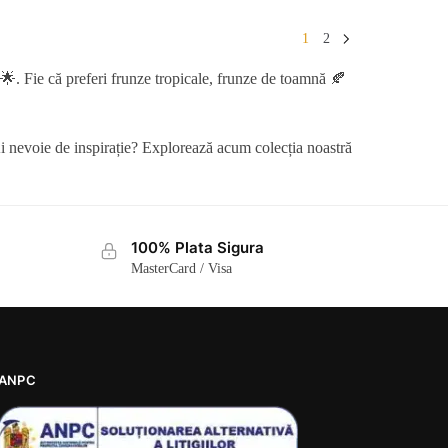
1
2
ic 🌟. Fie că preferi frunze tropicale, frunze de toamnă 🍂
i nevoie de inspirație? Explorează acum colecția noastră
100% Plata Sigura
MasterCard / Visa
ANPC