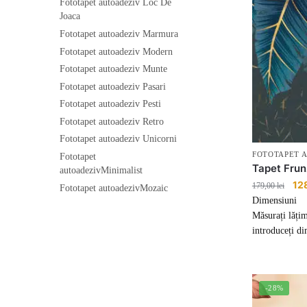
Fototapet autoadeziv Loc De
Joaca
Fototapet autoadeziv Marmura
Fototapet autoadeziv Modern
Fototapet autoadeziv Munte
Fototapet autoadeziv Pasari
Fototapet autoadeziv Pesti
Fototapet autoadeziv Retro
Fototapet autoadeziv Unicorni
FOTOTAPET 
Fototapet
Tapet Frun
autoadezivMinimalist
Pre
12
179,00
lei
Fototapet autoadezivMozaic
iniț
Dimensiuni
a
Măsurați lățim
fost
introduceți di
179,
-28%