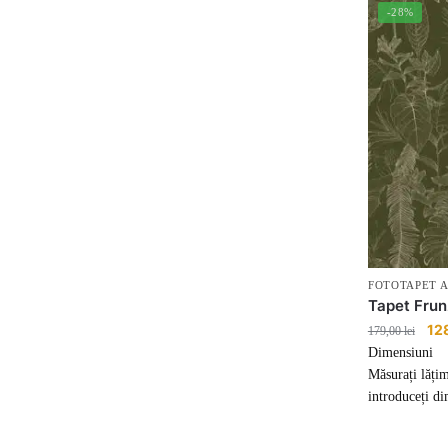
-28%
FOTOTAPET 
Tapet Frun
Pre
12
179,00
lei
iniț
Dimensiuni
a
Măsurați lățim
fost
introduceți di
179,