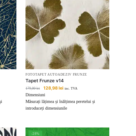
FOTOTAPET AUTOADEZIV FRUNZE
Tapet Frunze v14
Prețul
128,98
lei
Prețul
179,00
lei
inc. TVA
inițial
curent
Dimensiuni
a
este:
și
Măsurați lățimea și înălțimea peretelui și
fost:
128,98 lei.
introduceți dimensiunile
179,00 lei.
-28%