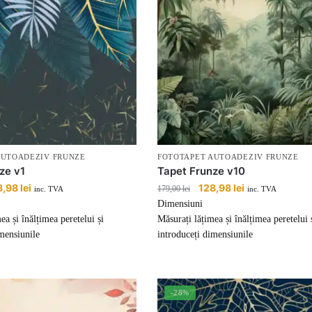
AUTOADEZIV FRUNZE
FOTOTAPET AUTOADEZIV FRUNZE
ze v1
Tapet Frunze v10
țul
8,98
lei
Prețul
Prețul
128,98
lei
Prețul
179,00
lei
inc. TVA
inc. TVA
ial
curent
inițial
curent
Dimensiuni
este:
a
este:
ea și înălțimea peretelui și
Măsurați lățimea și înălțimea peretelui 
:
128,98 lei.
fost:
128,98 lei.
mensiunile
introduceți dimensiunile
00 lei.
179,00 lei.
-28%