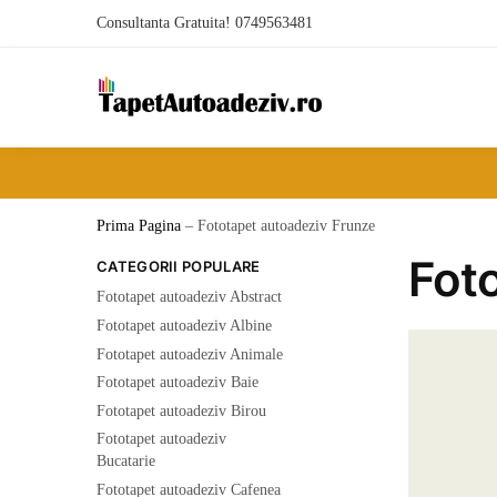
Skip
Skip
Consultanta Gratuita! 0749563481
to
to
navigation
content
Prima Pagina
–
Fototapet autoadeziv Frunze
Fo
CATEGORII POPULARE
Fototapet autoadeziv Abstract
Fototapet autoadeziv Albine
Fototapet autoadeziv Animale
Fototapet autoadeziv Baie
Fototapet autoadeziv Birou
Fototapet autoadeziv
Bucatarie
Fototapet autoadeziv Cafenea