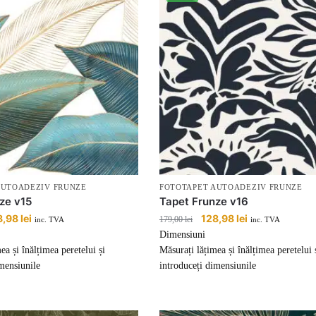
AUTOADEZIV FRUNZE
FOTOTAPET AUTOADEZIV FRUNZE
ze v15
Tapet Frunze v16
țul
8,98
lei
Prețul
Prețul
128,98
lei
Prețul
179,00
lei
inc. TVA
inc. TVA
ial
curent
inițial
curent
Dimensiuni
este:
a
este:
ea și înălțimea peretelui și
Măsurați lățimea și înălțimea peretelui 
:
128,98 lei.
fost:
128,98 lei.
mensiunile
introduceți dimensiunile
00 lei.
179,00 lei.