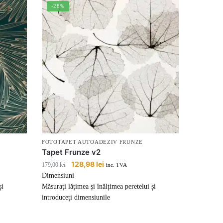
-28%
FOTOTAPET AUTOADEZIV FRUNZE
Tapet Frunze v2
Prețul
128,98
lei
Prețul
179,00
lei
inc. TVA
inițial
curent
Dimensiuni
a
este:
și
Măsurați lățimea și înălțimea peretelui și
fost:
128,98 lei.
introduceți dimensiunile
179,00 lei.