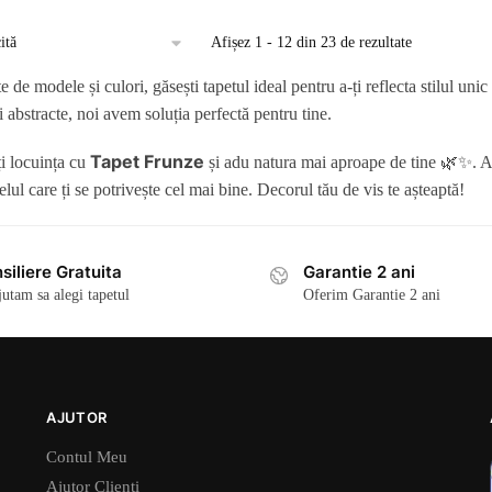
Afișez 1 - 12 din 23 de rezultate
e de modele și culori, găsești tapetul ideal pentru a-ți reflecta stilul un
 abstracte, noi avem soluția perfectă pentru tine.
Tapet Frunze
i locuința cu
și adu natura mai aproape de tine 🌿✨. A
lul care ți se potrivește cel mai bine. Decorul tău de vis te așteaptă!
siliere Gratuita
Garantie 2 ani
jutam sa alegi tapetul
Oferim Garantie 2 ani
AJUTOR
Contul Meu
Ajutor Clienti