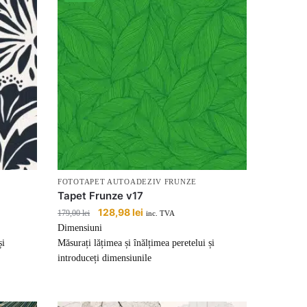
FOTOTAPET AUTOADEZIV FRUNZE
Tapet Frunze v17
Prețul
128,98
lei
Prețul
179,00
lei
inc. TVA
inițial
curent
Dimensiuni
a
este:
și
Măsurați lățimea și înălțimea peretelui și
fost:
128,98 lei.
introduceți dimensiunile
179,00 lei.