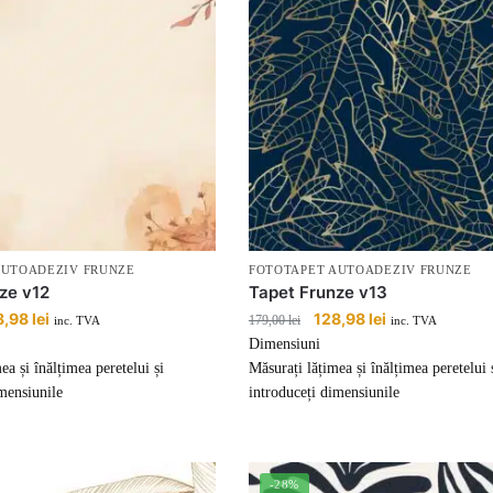
AUTOADEZIV FRUNZE
FOTOTAPET AUTOADEZIV FRUNZE
ze v12
Tapet Frunze v13
țul
8,98
lei
Prețul
Prețul
128,98
lei
Prețul
179,00
lei
inc. TVA
inc. TVA
ial
curent
inițial
curent
Dimensiuni
este:
a
este:
ea și înălțimea peretelui și
Măsurați lățimea și înălțimea peretelui 
:
128,98 lei.
fost:
128,98 lei.
mensiunile
introduceți dimensiunile
00 lei.
179,00 lei.
-28%