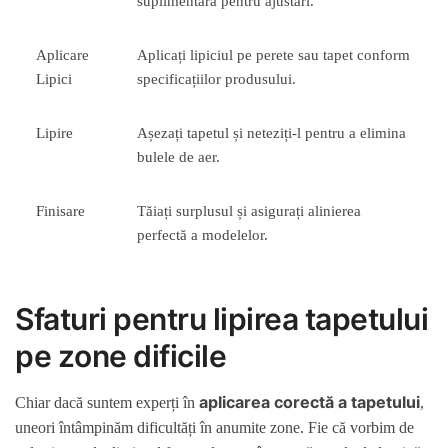
suplimentară pentru ajustări.
Aplicare
Aplicați lipiciul pe perete sau tapet conform
Lipici
specificațiilor produsului.
Lipire
Așezați tapetul și neteziți-l pentru a elimina
bulele de aer.
Finisare
Tăiați surplusul și asigurați alinierea
perfectă a modelelor.
Sfaturi pentru lipirea tapetului
pe zone dificile
aplicarea corectă a tapetului
Chiar dacă suntem experți în
,
uneori întâmpinăm dificultăți în anumite zone. Fie că vorbim de