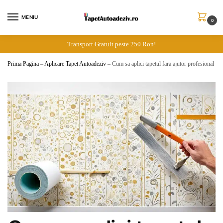
Skip
Skip
to
to
MENIU
0
navigation
content
Transport Gratuit peste 250 Ron!
Prima Pagina
–
Aplicare Tapet Autoadeziv
–
Cum sa aplici tapetul fara ajutor profesional