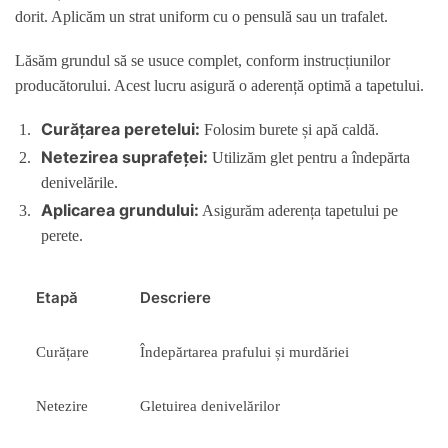
dorit. Aplicăm un strat uniform cu o pensulă sau un trafalet.
Lăsăm grundul să se usuce complet, conform instrucțiunilor
producătorului. Acest lucru asigură o aderență optimă a tapetului.
Curățarea peretelui:
Folosim burete și apă caldă.
Netezirea suprafeței:
Utilizăm glet pentru a îndepărta
denivelările.
Aplicarea grundului:
Asigurăm aderența tapetului pe
perete.
Etapă
Descriere
Curățare
Îndepărtarea prafului și murdăriei
Netezire
Gletuirea denivelărilor