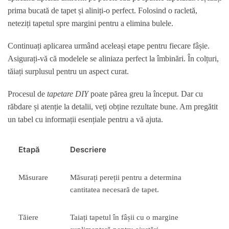
prima bucată de tapet și aliniți-o perfect. Folosind o racletă,
neteziți tapetul spre margini pentru a elimina bulele.
Continuați aplicarea urmând aceleași etape pentru fiecare fâșie.
Asigurați-vă că modelele se aliniaza perfect la îmbinări. În colțuri,
tăiați surplusul pentru un aspect curat.
Procesul de
tapetare DIY
poate părea greu la început. Dar cu
răbdare și atenție la detalii, veți obține rezultate bune. Am pregătit
un tabel cu informații esențiale pentru a vă ajuta.
Etapă
Descriere
Măsurare
Măsurați pereții pentru a determina
cantitatea necesară de tapet.
Tăiere
Taiați tapetul în fâșii cu o margine