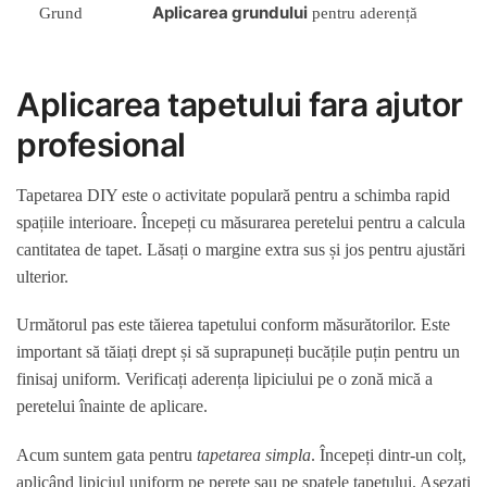
Aplicarea grundului
Grund
pentru aderență
Aplicarea tapetului fara ajutor
profesional
Tapetarea DIY este o activitate populară pentru a schimba rapid
spațiile interioare. Începeți cu măsurarea peretelui pentru a calcula
cantitatea de tapet. Lăsați o margine extra sus și jos pentru ajustări
ulterior.
Următorul pas este tăierea tapetului conform măsurătorilor. Este
important să tăiați drept și să suprapuneți bucățile puțin pentru un
finisaj uniform. Verificați aderența lipiciului pe o zonă mică a
peretelui înainte de aplicare.
Acum suntem gata pentru
tapetarea simpla
. Începeți dintr-un colț,
aplicând lipiciul uniform pe perete sau pe spatele tapetului. Așezați