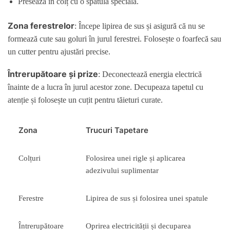
Presează în colț cu o spatulă specială.
Zona ferestrelor
: Începe lipirea de sus și asigură că nu se
formează cute sau goluri în jurul ferestrei. Folosește o foarfecă sau
un cutter pentru ajustări precise.
Întrerupătoare și prize
: Deconectează energia electrică
înainte de a lucra în jurul acestor zone. Decupeaza tapetul cu
atenție și folosește un cuțit pentru tăieturi curate.
Zona
Trucuri Tapetare
Colțuri
Folosirea unei rigle și aplicarea
adezivului suplimentar
Ferestre
Lipirea de sus și folosirea unei spatule
Întrerupătoare
Oprirea electricității și decuparea