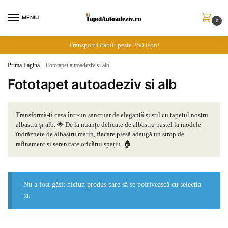
Skip
Skip
to
to
MENIU
0
navigation
content
Transport Gratuit peste 250 Ron!
Prima Pagina
–
Fototapet autoadeziv si alb
Fototapet autoadeziv si alb
Transformă-ți casa într-un sanctuar de eleganță și stil cu tapetul nostru
albastru și alb. 🌟 De la nuanțe delicate de albastru pastel la modele
îndrăznețe de albastru marin, fiecare piesă adaugă un strop de
rafinament și serenitate oricărui spațiu. 🏠
Nu a fost găsit niciun produs care să se potrivească cu selecția
ta.