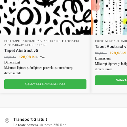
,
FOTOTAPET AUTOADEZIV ABSTRACT
FOTOTAPET
FOTOTAPET AUTOAD
AUTOADEZIV NEGRU SI ALB
Tapet Abstract v
Tapet Abstract v5
Prețul
128,98
lei
179,00
lei
Prețul
Prețul
128,98
lei
179,00
lei
inițial
inc. TVA
Dimensiuni
inițial
curent
Dimensiuni
a
Măsurați lățimea și înălț
a
este:
Măsurați lățimea și înălțimea peretelui și introduceți
fost:
dimensiunile
fost:
128,98 lei.
dimensiunile
179,00 lei.
179,00 lei.
Select
Selectează dimensiunea
Transport Gratuit
La toate comenziile peste 250 Ron