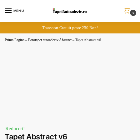
Skip
Skip
to
to
MENIU
0
navigation
content
Transport Gratuit peste 250 Ron!
Prima Pagina
–
Fototapet autoadeziv Abstract
–
Tapet Abstract v6
Reduceri!
Tapet Abstract v6