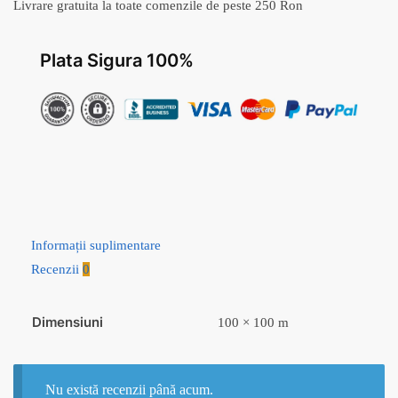
Livrare gratuita la toate comenzile de peste 250 Ron
v6
Plata Sigura 100%
Informații suplimentare
Recenzii
0
Dimensiuni
100 × 100 m
Nu există recenzii până acum.