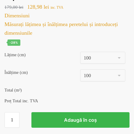
Prețul
Prețul
128,98
lei
179,00
lei
inc. TVA
inițial
curent
Dimensiuni
a
este:
Măsurați lățimea și înălțimea peretelui și introduceți
fost:
128,98 lei.
dimensiunile
179,00 lei.
-28%
Lățime (cm)
Înălțime (cm)
Total (m²)
Preț Total inc. TVA
Cantitate
Adaugă în coș
Tapet
Abstract