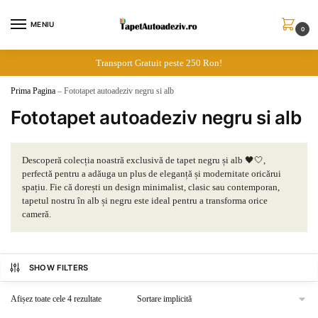
Skip
Skip
to
to
MENIU
0
navigation
content
Transport Gratuit peste 250 Ron!
Prima Pagina
–
Fototapet autoadeziv negru si alb
Fototapet autoadeziv negru si alb
Descoperă colecția noastră exclusivă de tapet negru și alb 🖤🤍,
perfectă pentru a adăuga un plus de eleganță și modernitate oricărui
spațiu. Fie că dorești un design minimalist, clasic sau contemporan,
tapetul nostru în alb și negru este ideal pentru a transforma orice
cameră.
SHOW FILTERS
Afișez toate cele 4 rezultate