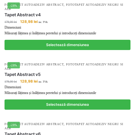
,
FOTOTAPET AUTOADEZIV ABSTRACT
FOTOTAPET AUTOADEZIV NEGRU SI
-28%
ALB
Tapet Abstract v4
Prețul
Prețul
128,98
lei
179,00
lei
inc. TVA
inițial
curent
Dimensiuni
a
este:
Măsurați lățimea și înălțimea peretelui și introduceți dimensiunile
fost:
128,98 lei.
179,00 lei.
Selectează dimensiunea
,
FOTOTAPET AUTOADEZIV ABSTRACT
FOTOTAPET AUTOADEZIV NEGRU SI
-28%
ALB
Tapet Abstract v5
Prețul
Prețul
128,98
lei
179,00
lei
inc. TVA
inițial
curent
Dimensiuni
a
este:
Măsurați lățimea și înălțimea peretelui și introduceți dimensiunile
fost:
128,98 lei.
179,00 lei.
Selectează dimensiunea
,
FOTOTAPET AUTOADEZIV ABSTRACT
FOTOTAPET AUTOADEZIV NEGRU SI
-28%
ALB
Tapet Abstract v6