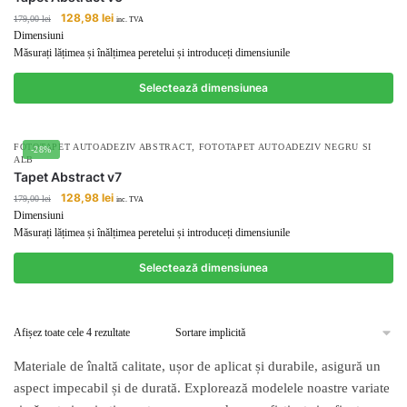
Prețul
Prețul
128,98
lei
179,00
lei
inc. TVA
inițial
curent
Dimensiuni
a
este:
Măsurați lățimea și înălțimea peretelui și introduceți dimensiunile
fost:
128,98 lei.
179,00 lei.
Selectează dimensiunea
,
FOTOTAPET AUTOADEZIV ABSTRACT
FOTOTAPET AUTOADEZIV NEGRU SI
-28%
ALB
Tapet Abstract v7
Prețul
Prețul
128,98
lei
179,00
lei
inc. TVA
inițial
curent
Dimensiuni
a
este:
Măsurați lățimea și înălțimea peretelui și introduceți dimensiunile
fost:
128,98 lei.
179,00 lei.
Selectează dimensiunea
Afișez toate cele 4 rezultate
Materiale de înaltă calitate, ușor de aplicat și durabile, asigură un
aspect impecabil și de durată. Explorează modelele noastre variate