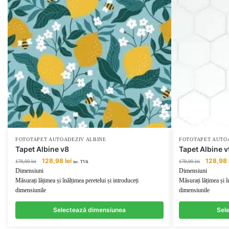
FOTOTAPET AUTOADEZIV ALBINE
FOTOTAPET AUTO
Tapet Albine v8
Tapet Albine v
Prețul
Prețul
Prețul
128,98
lei
128,98
179,00
lei
179,00
lei
inc. TVA
inițial
curent
inițial
Dimensiuni
Dimensiuni
a
este:
a
Măsurați lățimea și înălțimea peretelui și introduceți
Măsurați lățimea și î
fost:
128,98 lei.
fost:
dimensiunile
dimensiunile
179,00 lei.
179,00 lei
Selectează dimensiunea
Sel