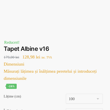
Reduceri!
Tapet Albine v16
Prețul
Prețul
128,98
lei
179,00
lei
inc. TVA
inițial
curent
Dimensiuni
a
este:
Măsurați lățimea și înălțimea peretelui și introduceți
fost:
128,98 lei.
dimensiunile
179,00 lei.
-28%
Lățime (cm)