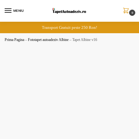
Skip
Skip
to
to
MENIU
0
navigation
content
Transport Gratuit peste 250 Ron!
Prima Pagina
–
Fototapet autoadeziv Albine
–
Tapet Albine v16