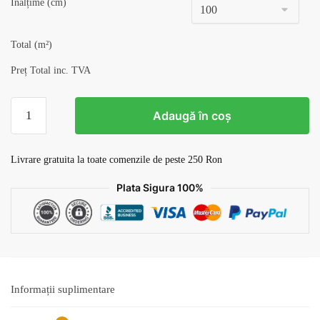
Înălțime (cm)
Total (m²)
Preț Total inc. TVA
Cantitate
Adaugă în coș
Tapet
Albine
v16
Livrare gratuita la toate comenzile de peste 250 Ron
Plata Sigura 100%
Informații suplimentare