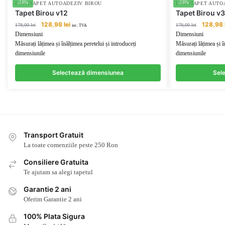
-28%
-28%
FOTOTAPET AUTOADEZIV BIROU
FOTOTAPET AUTO
Tapet Birou v12
Tapet Birou v3
Prețul
Prețul
Prețul
128,98
lei
128,98
179,00
lei
179,00
lei
inc. TVA
inițial
curent
inițial
Dimensiuni
Dimensiuni
a
este:
a
Măsurați lățimea și înălțimea peretelui și introduceți
Măsurați lățimea și î
fost:
128,98 lei.
fost:
dimensiunile
dimensiunile
179,00 lei.
179,00 lei
Selectează dimensiunea
Sel
Transport Gratuit
La toate comenziile peste 250 Ron
Consiliere Gratuita
Te ajutam sa alegi tapetul
Garantie 2 ani
Oferim Garantie 2 ani
100% Plata Sigura