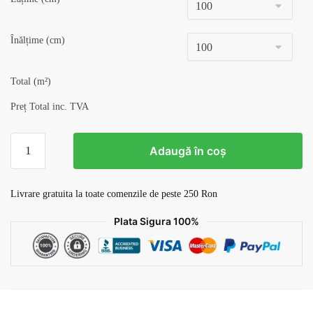
Înălțime (cm)
Total (m²)
Preț Total inc. TVA
Cantitate
Adaugă în coș
Tapet
Birou
v15
Livrare gratuita la toate comenzile de peste 250 Ron
Plata Sigura 100%