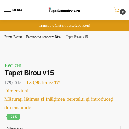
Skip
Skip
to
to
MENIU
0
navigation
content
Transport Gratuit peste 250 Ron!
Prima Pagina
–
Fototapet autoadeziv Birou
–
Tapet Birou v15
Reduceri!
Tapet Birou v15
Prețul
Prețul
128,98
lei
179,00
lei
inc. TVA
inițial
curent
Dimensiuni
a
este:
Măsurați lățimea și înălțimea peretelui și introduceți
fost:
128,98 lei.
dimensiunile
179,00 lei.
-28%
Lățime (cm)