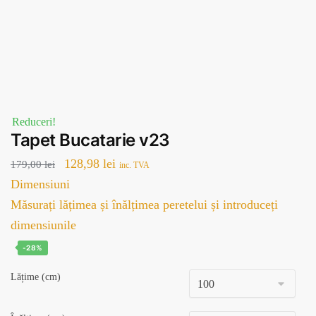
Reduceri!
Tapet Bucatarie v23
Prețul
Prețul
128,98
lei
179,00
lei
inc. TVA
inițial
curent
Dimensiuni
a
este:
Măsurați lățimea și înălțimea peretelui și introduceți
fost:
128,98 lei.
dimensiunile
179,00 lei.
-28%
Lățime (cm)