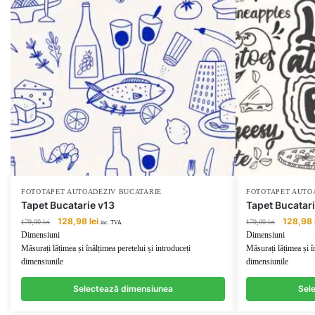
FOTOTAPET AUTOADEZIV BUCATARIE
FOTOTAPET AUTO
Tapet Bucatarie v13
Tapet Bucatari
Prețul
Prețul
Prețul
128,98
lei
128,98
179,00
lei
179,00
lei
inc. TVA
inițial
curent
inițial
Dimensiuni
Dimensiuni
a
este:
a
Măsurați lățimea și înălțimea peretelui și introduceți
Măsurați lățimea și î
fost:
128,98 lei.
fost:
dimensiunile
dimensiunile
179,00 lei.
179,00 lei
Selectează dimensiunea
Sel