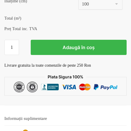
Înălțime (cm)
Total (m²)
Preț Total inc. TVA
Cantitate
Adaugă în coș
Tapet
Bucatarie
v23
Livrare gratuita la toate comenzile de peste 250 Ron
Plata Sigura 100%
Informații suplimentare