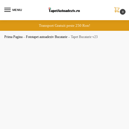
Skip
Skip
to
to
MENIU
0
navigation
content
Transport Gratuit peste 250 Ron!
Prima Pagina
–
Fototapet autoadeziv Bucatarie
–
Tapet Bucatarie v23