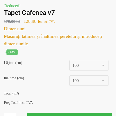
Reduceri!
Tapet Cafenea v7
Prețul
Prețul
128,98
lei
179,00
lei
inc. TVA
inițial
curent
Dimensiuni
a
este:
Măsurați lățimea și înălțimea peretelui și introduceți
fost:
128,98 lei.
dimensiunile
179,00 lei.
-28%
Lățime (cm)
Înălțime (cm)
Total (m²)
Preț Total inc. TVA
Cantitate