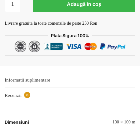
Adaugă în coș
Tapet
Cafenea
v7
Livrare gratuita la toate comenzile de peste 250 Ron
Plata Sigura 100%
Informații suplimentare
Recenzii
0
Dimensiuni
100 × 100 m