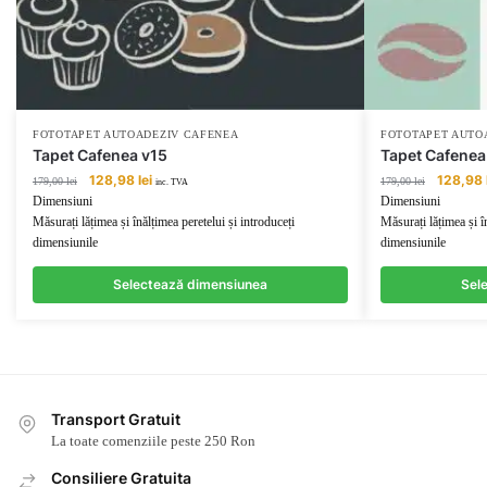
FOTOTAPET AUTOADEZIV CAFENEA
FOTOTAPET AUTO
Tapet Cafenea v15
Tapet Cafenea
Prețul
Prețul
Prețul
128,98
lei
128,98
179,00
lei
179,00
lei
inc. TVA
inițial
curent
inițial
Dimensiuni
Dimensiuni
a
este:
a
Măsurați lățimea și înălțimea peretelui și introduceți
Măsurați lățimea și î
fost:
128,98 lei.
fost:
dimensiunile
dimensiunile
179,00 lei.
179,00 lei
Selectează dimensiunea
Sel
Transport Gratuit
La toate comenziile peste 250 Ron
Consiliere Gratuita