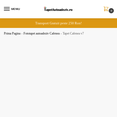
Skip
Skip
to
to
MENIU
0
navigation
content
Transport Gratuit peste 250 Ron!
Prima Pagina
–
Fototapet autoadeziv Cafenea
–
Tapet Cafenea v7