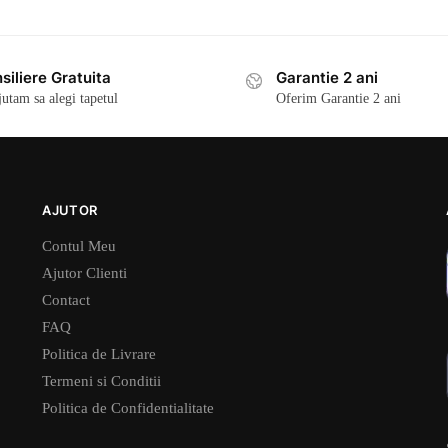
siliere Gratuita
Garantie 2 ani
jutam sa alegi tapetul
Oferim Garantie 2 ani
AJUTOR
Contul Meu
Ajutor Clienti
Contact
FAQ
Politica de Livrare
Termeni si Conditii
Politica de Confidentialitate