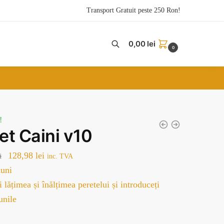
Transport Gratuit peste 250 Ron!
0,00
lei
0
!
pet Caini v10
Prețul
Prețul
128,98
lei
i
inc. TVA
inițial
curent
uni
a
este:
 lățimea și înălțimea peretelui și introduceți
fost:
128,98 lei.
unile
179,00 lei.