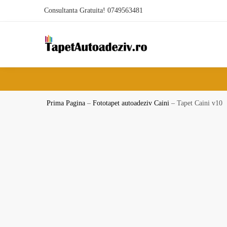
Skip
Skip
Consultanta Gratuita! 0749563481
to
to
navigation
content
Prima Pagina
–
Fototapet autoadeziv Caini
–
Tapet Caini v10