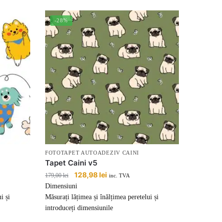
-28%
FOTOTAPET AUTOADEZIV CAINI
Tapet Caini v5
Prețul
128,98
lei
Prețul
179,00
lei
inc. TVA
inițial
curent
Dimensiuni
a
este:
i și
Măsurați lățimea și înălțimea peretelui și
fost:
128,98 lei.
introduceți dimensiunile
179,00 lei.