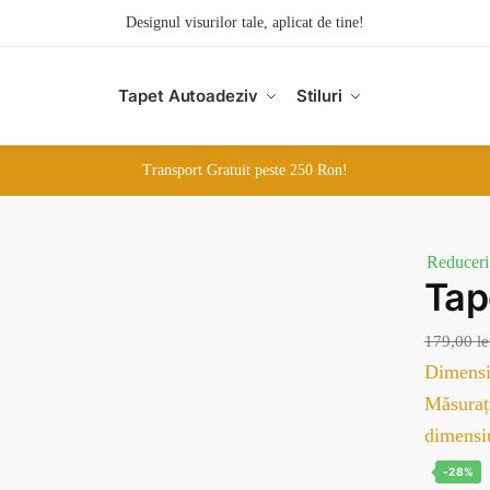
Designul visurilor tale, aplicat de tine!
Tapet Autoadeziv
Stiluri
Transport Gratuit peste 250 Ron!
Reduceri
Ta
179,00
le
Dimensi
Măsurați
dimensi
-28%