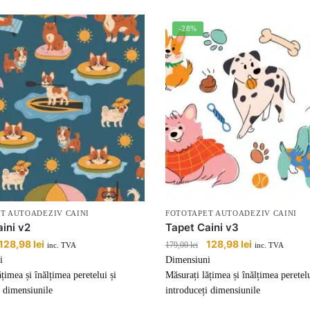
-28%
T AUTOADEZIV CAINI
FOTOTAPET AUTOADEZIV CAINI
ini v2
Tapet Caini v3
Prețul
128,98
lei
Prețul
Prețul
128,98
lei
Prețul
179,00
lei
inc. TVA
inc. TVA
inițial
curent
inițial
curent
i
Dimensiuni
a
este:
a
este:
țimea și înălțimea peretelui și
Măsurați lățimea și înălțimea peretelu
fost:
128,98 lei.
fost:
128,98 lei.
i dimensiunile
introduceți dimensiunile
179,00 lei.
179,00 lei.