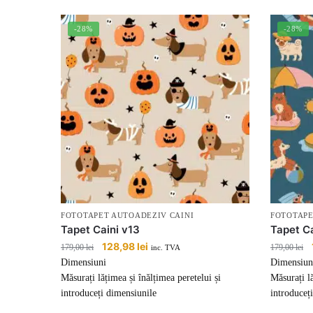
-28%
-28%
FOTOTAPET AUTOADEZIV CAINI
FOTOTAPE
Tapet Caini v13
Tapet Ca
Prețul
128,98
lei
Prețul
179,00
lei
179,00
lei
inc. TVA
inițial
curent
Dimensiuni
Dimensiun
a
este:
Măsurați lățimea și înălțimea peretelui și
Măsurați lă
fost:
128,98 lei.
introduceți dimensiunile
introduceț
179,00 lei.