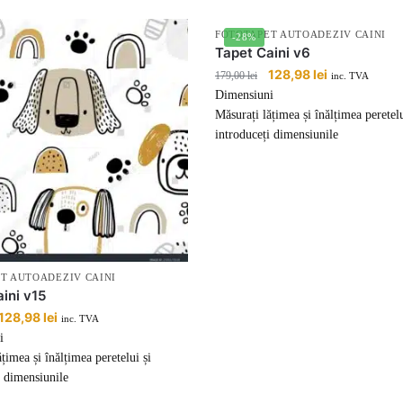
FOTOTAPET AUTOADEZIV CAINI
-28%
Tapet Caini v6
Prețul
128,98
lei
Prețul
179,00
lei
inc. TVA
inițial
curent
Dimensiuni
a
este:
Măsurați lățimea și înălțimea peretelu
fost:
128,98 lei.
introduceți dimensiunile
179,00 lei.
T AUTOADEZIV CAINI
ini v15
Prețul
128,98
lei
Prețul
inc. TVA
inițial
curent
i
a
este:
țimea și înălțimea peretelui și
fost:
128,98 lei.
i dimensiunile
179,00 lei.