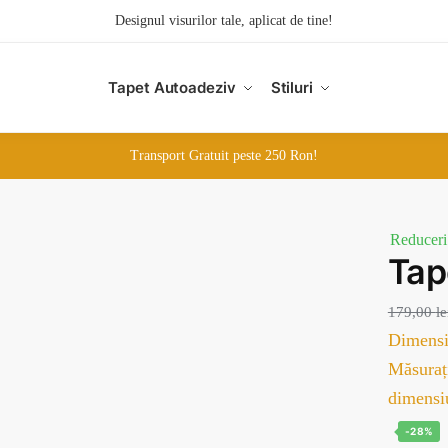
Designul visurilor tale, aplicat de tine!
Tapet Autoadeziv
Stiluri
Transport Gratuit peste 250 Ron!
Reduceri
Ta
179,00
le
Dimensi
Măsurați
dimensi
-28%