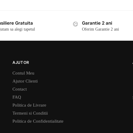
siliere Gratuita
Garantie 2 ani
jutam sa alegi tapetul
Oferim Garantie 2 ani
AJUTOR
Contul Meu
Ajutor Clienti
Contact
FAQ
Politica de Livrare
Termeni si Conditii
Politica de Confidentialitate