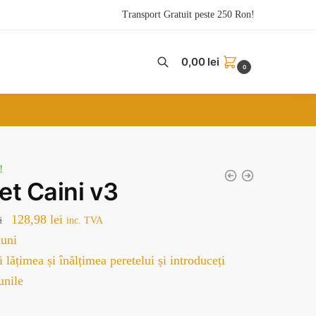
Transport Gratuit peste 250 Ron!
0,00
lei
0
!
pet Caini v3
Prețul
Prețul
128,98
lei
i
inc. TVA
inițial
curent
uni
a
este:
 lățimea și înălțimea peretelui și introduceți
fost:
128,98 lei.
unile
179,00 lei.