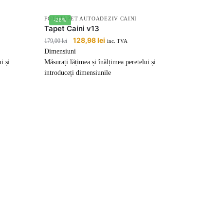
FOTOTAPET AUTOADEZIV CAINI
-28%
Tapet Caini v13
Prețul
128,98
lei
Prețul
179,00
lei
inc. TVA
inițial
curent
Dimensiuni
a
este:
i și
Măsurați lățimea și înălțimea peretelui și
fost:
128,98 lei.
introduceți dimensiunile
179,00 lei.