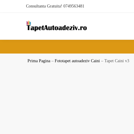
Skip
Skip
Consultanta Gratuita! 0749563481
to
to
navigation
content
Prima Pagina
–
Fototapet autoadeziv Caini
–
Tapet Caini v3