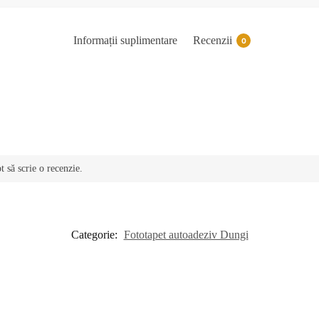
Informații suplimentare
Recenzii
0
t să scrie o recenzie.
Categorie:
Fototapet autoadeziv Dungi