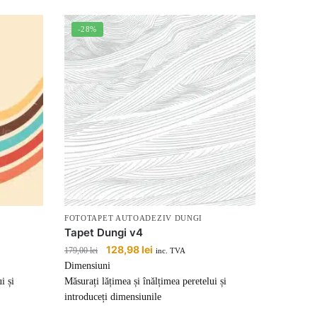
-28%
FOTOTAPET AUTOADEZIV DUNGI
Tapet Dungi v4
Prețul
128,98
lei
Prețul
179,00
lei
inc. TVA
inițial
curent
Dimensiuni
a
este:
i și
Măsurați lățimea și înălțimea peretelui și
fost:
128,98 lei.
introduceți dimensiunile
179,00 lei.