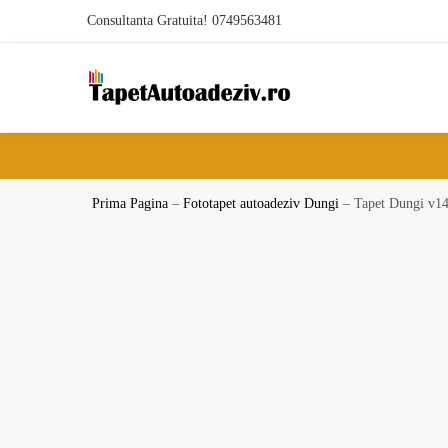
Skip
Skip
Consultanta Gratuita! 0749563481
to
to
navigation
content
Prima Pagina
–
Fototapet autoadeziv Dungi
–
Tapet Dungi v1