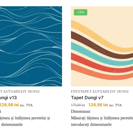
-28%
T AUTOADEZIV DUNGI
FOTOTAPET AUTOADEZIV DUNGI
ungi v13
Tapet Dungi v7
Prețul
128,98
lei
Prețul
Prețul
128,98
lei
Prețul
179,00
lei
inc. TVA
inc. TVA
inițial
curent
inițial
curent
i
Dimensiuni
a
este:
a
este:
țimea și înălțimea peretelui și
Măsurați lățimea și înălțimea peretelu
fost:
128,98 lei.
fost:
128,98 lei.
i dimensiunile
introduceți dimensiunile
179,00 lei.
179,00 lei.