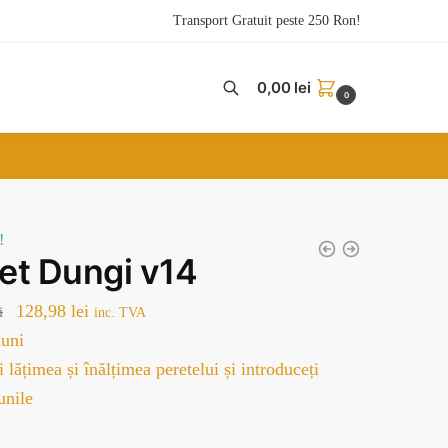
Transport Gratuit peste 250 Ron!
0,00
lei
0
!
pet Dungi v14
Prețul
Prețul
128,98
lei
i
inc. TVA
inițial
curent
uni
a
este:
 lățimea și înălțimea peretelui și introduceți
fost:
128,98 lei.
unile
179,00 lei.