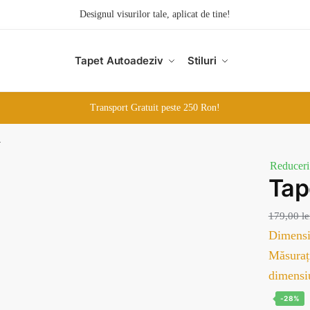
Designul visurilor tale, aplicat de tine!
Tapet Autoadeziv
Stiluri
Transport Gratuit peste 250 Ron!
4
Reduceri
Ta
179,00
le
Dimensi
Măsurați
dimensi
-28%