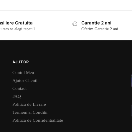
siliere Gratuita
Garantie 2 ani
jutam sa alegi tapetul
Oferim Garantie 2 ani
AJUTOR
Contul Meu
Ajutor Clienti
Contact
FAQ
Politica de Livrare
Termeni si Conditii
Politica de Confidentialitate