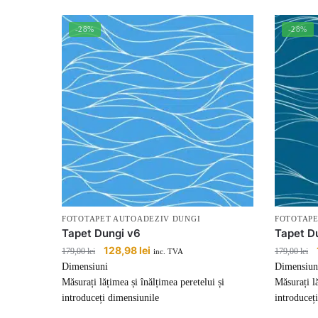
-28%
-28%
FOTOTAPET AUTOADEZIV DUNGI
FOTOTAPE
Tapet Dungi v6
Tapet D
Prețul
128,98
lei
Prețul
179,00
lei
179,00
lei
inc. TVA
inițial
curent
Dimensiuni
Dimensiun
a
este:
Măsurați lățimea și înălțimea peretelui și
Măsurați lă
fost:
128,98 lei.
introduceți dimensiunile
introduceț
179,00 lei.