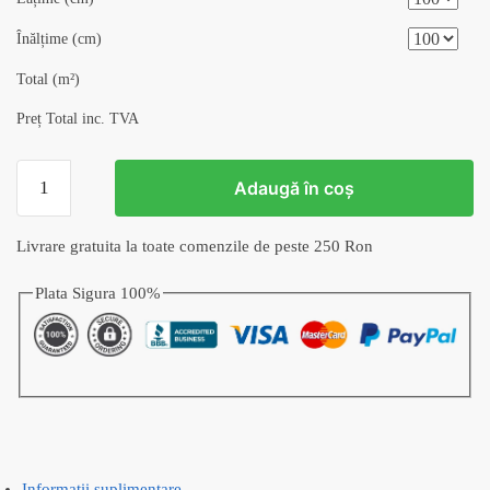
Înălțime (cm)
Total (m²)
Preț Total inc. TVA
Cantitate
Adaugă în coș
Tapet
Ecletic
Livrare gratuita la toate comenzile de peste 250 Ron
v7
Plata Sigura 100%
Informații suplimentare