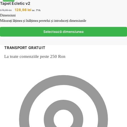
Tapet Ecletic v2
Prețul
Prețul
128,98
lei
179,00
lei
inc. TVA
inițial
curent
Dimensiuni
a
este:
Măsurați lățimea și înălțimea peretelui și introduceți dimensiunile
fost:
128,98 lei.
179,00 lei.
Selectează dimensiunea
TRANSPORT GRATUIT
La toate comenziile peste 250 Ron