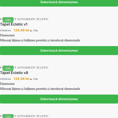
179,00 lei.
Selectează dimensiunea
FOTOTAPET AUTOADEZIV ECLETIC
-28%
Tapet Ecletic v1
Prețul
Prețul
128,98
lei
179,00
lei
inc. TVA
inițial
curent
Dimensiuni
a
este:
Măsurați lățimea și înălțimea peretelui și introduceți dimensiunile
fost:
128,98 lei.
179,00 lei.
Selectează dimensiunea
FOTOTAPET AUTOADEZIV ECLETIC
-28%
Tapet Ecletic v8
Prețul
Prețul
128,98
lei
179,00
lei
inc. TVA
inițial
curent
Dimensiuni
a
este:
Măsurați lățimea și înălțimea peretelui și introduceți dimensiunile
fost:
128,98 lei.
179,00 lei.
Selectează dimensiunea
FOTOTAPET AUTOADEZIV ECLETIC
-28%