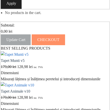
Apply
No products in the cart.
Subtotal:
0,00
lei
Update Cart
CHECKOUT
BEST SELLING PRODUCTS
Tapet Munti v5
Prețul
Prețul
179,00
lei
128,98
lei
inc. TVA
inițial
curent
Dimensiuni
a
este:
Măsurați lățimea și înălțimea peretelui și introduceți dimensiunile
fost:
128,98 lei.
179,00 lei.
Tapet Animale v10
Prețul
Prețul
179,00
lei
128,98
lei
inc. TVA
inițial
curent
Dimensiuni
a
este:
Măsurați lățimea și înălțimea peretelui și introduceți dimensiunile