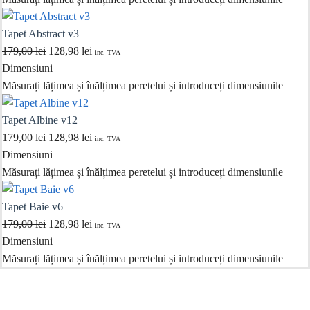
fost:
128,98 lei.
179,00 lei.
Tapet Abstract v3
Prețul
Prețul
179,00
lei
128,98
lei
inc. TVA
inițial
curent
Dimensiuni
a
este:
Măsurați lățimea și înălțimea peretelui și introduceți dimensiunile
fost:
128,98 lei.
179,00 lei.
Tapet Albine v12
Prețul
Prețul
179,00
lei
128,98
lei
inc. TVA
inițial
curent
Dimensiuni
a
este:
Măsurați lățimea și înălțimea peretelui și introduceți dimensiunile
fost:
128,98 lei.
179,00 lei.
Tapet Baie v6
Prețul
Prețul
179,00
lei
128,98
lei
inc. TVA
inițial
curent
Dimensiuni
a
este:
Măsurați lățimea și înălțimea peretelui și introduceți dimensiunile
fost:
128,98 lei.
179,00 lei.