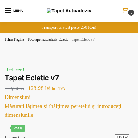
Skip
Skip
to
to
MENIU
0
navigation
content
Transport Gratuit peste 250 Ron!
Prima Pagina
–
Fototapet autoadeziv Ecletic
–
Tapet Ecletic v7
Reduceri!
Tapet Ecletic v7
Prețul
Prețul
128,98
lei
179,00
lei
inc. TVA
inițial
curent
Dimensiuni
a
este:
Măsurați lățimea și înălțimea peretelui și introduceți
fost:
128,98 lei.
dimensiunile
179,00 lei.
-28%
Lățime (cm)