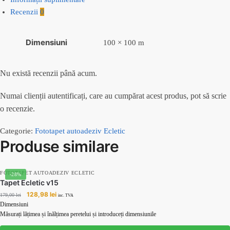
Recenzii
0
Dimensiuni
100 × 100 m
Nu există recenzii până acum.
Numai clienții autentificați, care au cumpărat acest produs, pot să scrie
o recenzie.
Categorie:
Fototapet autoadeziv Ecletic
Produse similare
FOTOTAPET AUTOADEZIV ECLETIC
-28%
Tapet Ecletic v15
Prețul
Prețul
128,98
lei
179,00
lei
inc. TVA
inițial
curent
Dimensiuni
a
este:
Măsurați lățimea și înălțimea peretelui și introduceți dimensiunile
fost:
128,98 lei.