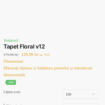
Reduceri!
Tapet Floral v12
Prețul
Prețul
128,98
lei
179,00
lei
inc. TVA
inițial
curent
Dimensiuni
a
este:
Măsurați lățimea și înălțimea peretelui și introduceți
fost:
128,98 lei.
dimensiunile
179,00 lei.
-28%
Lățime (cm)