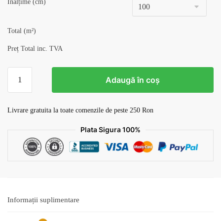
Înălțime (cm)
Total (m²)
Preț Total inc. TVA
Cantitate
Adaugă în coș
Tapet
Floral
v12
Livrare gratuita la toate comenzile de peste 250 Ron
Plata Sigura 100%
Informații suplimentare