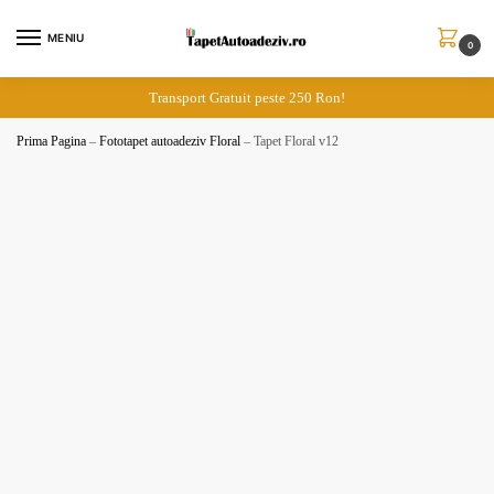
Skip
Skip
to
to
MENIU
0
navigation
content
Transport Gratuit peste 250 Ron!
Prima Pagina
–
Fototapet autoadeziv Floral
–
Tapet Floral v12