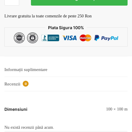
Tapet
Geometric
v5
Livrare gratuita la toate comenzile de peste 250 Ron
Plata Sigura 100%
Informații suplimentare
Recenzii
0
Dimensiuni
100 × 100 m
Nu există recenzii până acum.