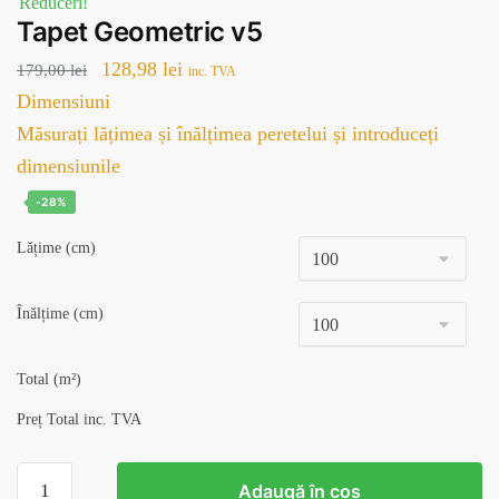
Reduceri!
Tapet Geometric v5
Prețul
Prețul
128,98
lei
179,00
lei
inc. TVA
inițial
curent
Dimensiuni
a
este:
Măsurați lățimea și înălțimea peretelui și introduceți
fost:
128,98 lei.
dimensiunile
179,00 lei.
-28%
Lățime (cm)
Înălțime (cm)
Total (m²)
Preț Total inc. TVA
Cantitate
Adaugă în coș