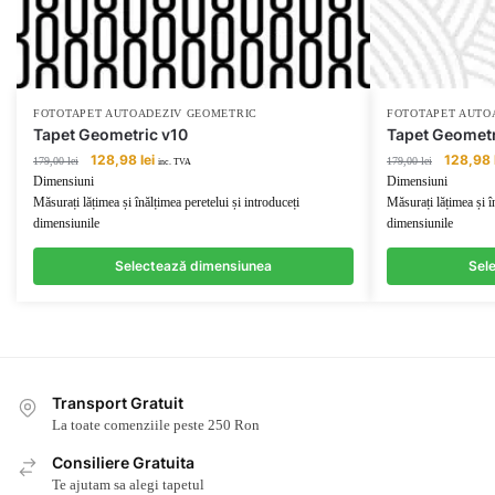
FOTOTAPET AUTOADEZIV GEOMETRIC
FOTOTAPET AUTO
Tapet Geometric v10
Tapet Geometr
Prețul
Prețul
Prețul
128,98
lei
128,98
179,00
lei
179,00
lei
inc. TVA
inițial
curent
inițial
Dimensiuni
Dimensiuni
a
este:
a
Măsurați lățimea și înălțimea peretelui și introduceți
Măsurați lățimea și î
fost:
128,98 lei.
fost:
dimensiunile
dimensiunile
179,00 lei.
179,00 lei
Selectează dimensiunea
Sel
Transport Gratuit
La toate comenziile peste 250 Ron
Consiliere Gratuita
Te ajutam sa alegi tapetul