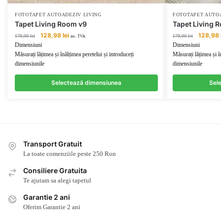
FOTOTAPET AUTOADEZIV LIVING
FOTOTAPET AUTOA
Tapet Living Room v9
Tapet Living 
Prețul
Prețul
Prețul
128,98
lei
128,98
179,00
lei
179,00
lei
inc. TVA
inițial
curent
inițial
Dimensiuni
Dimensiuni
a
este:
a
Măsurați lățimea și înălțimea peretelui și introduceți
Măsurați lățimea și î
fost:
128,98 lei.
fost:
dimensiunile
dimensiunile
179,00 lei.
179,00 lei
Selectează dimensiunea
Sel
Transport Gratuit
La toate comenziile peste 250 Ron
Consiliere Gratuita
Te ajutam sa alegi tapetul
Garantie 2 ani
Oferim Garantie 2 ani