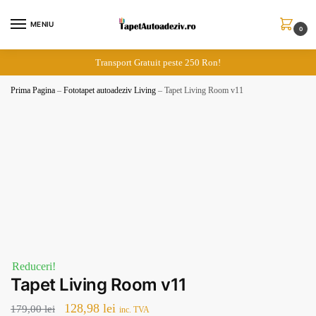
Skip
Skip
to
to
MENIU
0
navigation
content
Transport Gratuit peste 250 Ron!
Prima Pagina
–
Fototapet autoadeziv Living
–
Tapet Living Room v11
Reduceri!
Tapet Living Room v11
Prețul
Prețul
128,98
lei
179,00
lei
inc. TVA