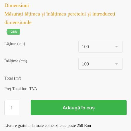
inițial
curent
Dimensiuni
a
este:
Măsurați lățimea și înălțimea peretelui și introduceți
fost:
128,98 lei.
dimensiunile
179,00 lei.
-28%
Lățime (cm)
Înălțime (cm)
Total (m²)
Preț Total inc. TVA
Cantitate
Adaugă în coș
Tapet
Living
Room
Livrare gratuita la toate comenzile de peste 250 Ron