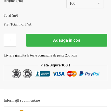
Înălțime (cm)
Total (m²)
Preț Total inc. TVA
Cantitate
Adaugă în coș
Tapet
Loc
de
Livrare gratuita la toate comenzile de peste 250 Ron
Joaca
Plata Sigura 100%
v19
Informații suplimentare