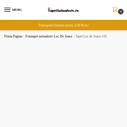
Skip
Skip
to
to
MENIU
0
navigation
content
Transport Gratuit peste 250 Ron!
Prima Pagina
–
Fototapet autoadeziv Loc De Joaca
–
Tapet Loc de Joaca v19