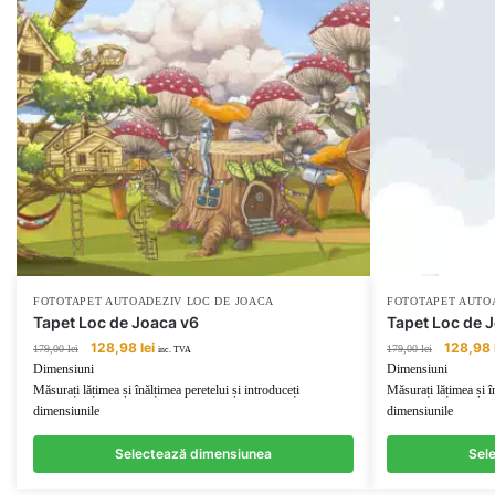
FOTOTAPET AUTOADEZIV LOC DE JOACA
FOTOTAPET AUTO
Tapet Loc de Joaca v6
Tapet Loc de 
Prețul
Prețul
Prețul
128,98
lei
128,98
179,00
lei
179,00
lei
inc. TVA
inițial
curent
inițial
Dimensiuni
Dimensiuni
a
este:
a
Măsurați lățimea și înălțimea peretelui și introduceți
Măsurați lățimea și î
fost:
128,98 lei.
fost:
dimensiunile
dimensiunile
179,00 lei.
179,00 lei
Selectează dimensiunea
Sel