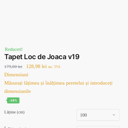
Reduceri!
Tapet Loc de Joaca v19
Prețul
Prețul
128,98
lei
179,00
lei
inc. TVA
inițial
curent
Dimensiuni
a
este:
Măsurați lățimea și înălțimea peretelui și introduceți
fost:
128,98 lei.
dimensiunile
179,00 lei.
-28%
Lățime (cm)