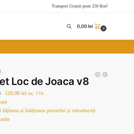
Transport Gratuit peste 250 Ron!
0,00
lei
0
!
pet Loc de Joaca v8
Prețul
Prețul
128,98
lei
i
inc. TVA
inițial
curent
uni
a
este:
 lățimea și înălțimea peretelui și introduceți
fost:
128,98 lei.
unile
179,00 lei.