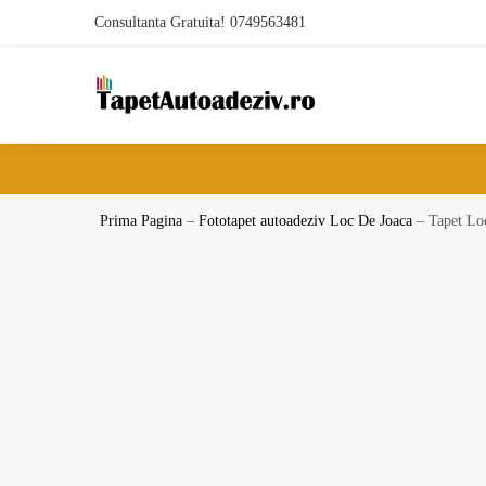
Skip
Skip
Consultanta Gratuita! 0749563481
to
to
navigation
content
Prima Pagina
–
Fototapet autoadeziv Loc De Joaca
–
Tapet Lo