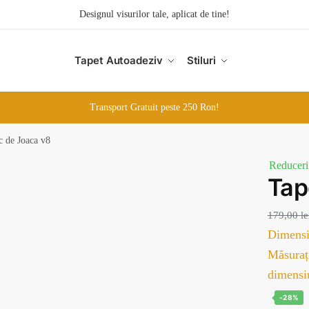
Designul visurilor tale, aplicat de tine!
Tapet Autoadeziv
Stiluri
Transport Gratuit peste 250 Ron!
c de Joaca v8
Reduceri
Ta
179,00
le
Dimensi
Măsurați
dimensi
-28%