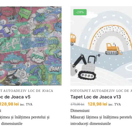
-28%
T AUTOADEZIV LOC DE JOACA
FOTOTAPET AUTOADEZIV LOC DE 
oc de Joaca v5
Tapet Loc de Joaca v13
Prețul
128,98
lei
Prețul
Prețul
128,98
lei
Prețul
179,00
lei
inc. TVA
inc. TVA
inițial
curent
inițial
curent
i
Dimensiuni
a
este:
a
este:
țimea și înălțimea peretelui și
Măsurați lățimea și înălțimea peretelu
fost:
128,98 lei.
fost:
128,98 lei.
i dimensiunile
introduceți dimensiunile
179,00 lei.
179,00 lei.