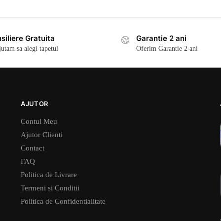
siliere Gratuita
Garantie 2 ani
jutam sa alegi tapetul
Oferim Garantie 2 ani
AJUTOR
Contul Meu
Ajutor Clienti
Contact
FAQ
Politica de Livrare
Termeni si Conditii
Politica de Confidentialitate