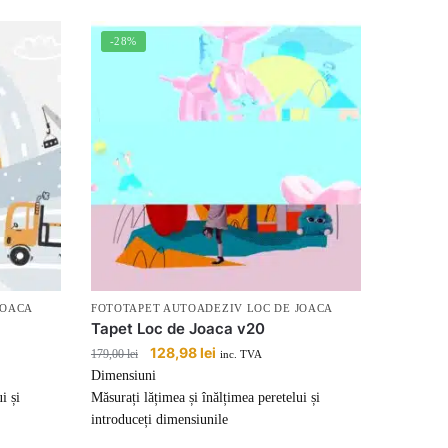
-28%
JOACA
FOTOTAPET AUTOADEZIV LOC DE JOACA
Tapet Loc de Joaca v20
Prețul
128,98
lei
Prețul
179,00
lei
inc. TVA
inițial
curent
Dimensiuni
a
este:
i și
Măsurați lățimea și înălțimea peretelui și
fost:
128,98 lei.
introduceți dimensiunile
179,00 lei.