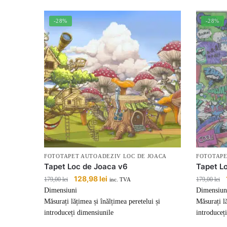
-28%
-28%
FOTOTAPET AUTOADEZIV LOC DE JOACA
FOTOTAPE
Tapet Loc de Joaca v6
Tapet L
Prețul
128,98
lei
Prețul
179,00
lei
179,00
lei
inc. TVA
inițial
curent
Dimensiuni
Dimensiun
a
este:
Măsurați lățimea și înălțimea peretelui și
Măsurați lă
fost:
128,98 lei.
introduceți dimensiunile
introduceț
179,00 lei.