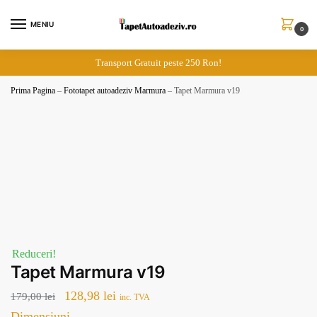
Skip
Skip
to
to
MENIU
0
navigation
content
Transport Gratuit peste 250 Ron!
Prima Pagina
–
Fototapet autoadeziv Marmura
–
Tapet Marmura v19
Reduceri!
Tapet Marmura v19
Prețul
Prețul
128,98
lei
179,00
lei
inc. TVA
inițial
curent
Dimensiuni