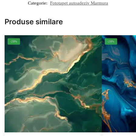
Categorie:
Fototapet autoadeziv Marmura
Produse similare
-28%
-28%