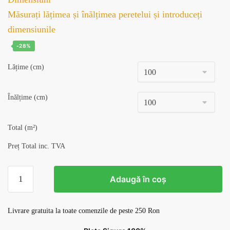
a
este:
Măsurați lățimea și înălțimea peretelui și introduceți
fost:
128,98 lei.
dimensiunile
179,00 lei.
-28%
Lățime (cm)
Înălțime (cm)
Total (m²)
Preț Total inc. TVA
Cantitate
Adaugă în coș
Tapet
Marmura
v19
Livrare gratuita la toate comenzile de peste 250 Ron