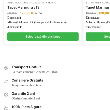
FOTOTAPET AUTOADEZIV MARMURA
FOTOTAPET AUT
Tapet Marmura v13
Tapet Marmur
Prețul
Prețul
Prețul
128,98
lei
128,98
179,00
lei
179,00
lei
inc. TVA
inițial
curent
inițial
Dimensiuni
Dimensiuni
a
este:
a
Măsurați lățimea și înălțimea peretelui și introduceți
Măsurați lățimea și î
fost:
128,98 lei.
fost:
dimensiunile
dimensiunile
179,00 lei.
179,00 lei
Selectează dimensiunea
Sel
Transport Gratuit
La toate comenziile peste 250 Ron
Consiliere Gratuita
Te ajutam sa alegi tapetul
Garantie 2 ani
Oferim Garantie 2 ani
100% Plata Sigura