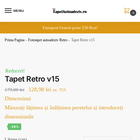
Skip
Skip
to
to
MENIU
0
navigation
content
Transport Gratuit peste 250 Ron!
Prima Pagina
–
Fototapet autoadeziv Retro
–
Tapet Retro v15
Reduceri!
Tapet Retro v15
Prețul
Prețul
128,98
lei
179,00
lei
inc. TVA
inițial
curent
Dimensiuni
a
este:
Măsurați lățimea și înălțimea peretelui și introduceți
fost:
128,98 lei.
dimensiunile
179,00 lei.
-28%
Lățime (cm)