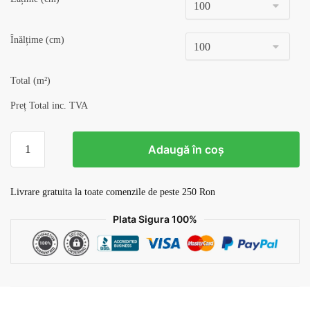
Înălțime (cm)
Total (m²)
Preț Total inc. TVA
Cantitate
Adaugă în coș
Tapet
Retro
v15
Livrare gratuita la toate comenzile de peste 250 Ron
Plata Sigura 100%