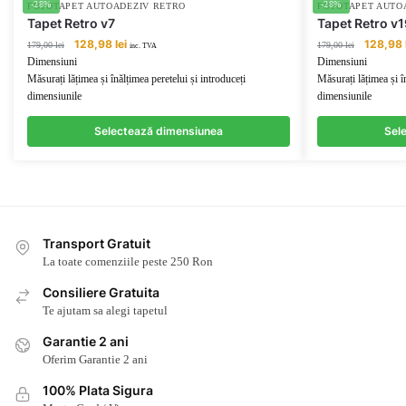
-28%
-28%
FOTOTAPET AUTOADEZIV RETRO
FOTOTAPET AUTO
Tapet Retro v7
Tapet Retro v1
Prețul
Prețul
Prețul
128,98
lei
128,98
179,00
lei
179,00
lei
inc. TVA
inițial
curent
inițial
Dimensiuni
Dimensiuni
a
este:
a
Măsurați lățimea și înălțimea peretelui și introduceți
Măsurați lățimea și î
fost:
128,98 lei.
fost:
dimensiunile
dimensiunile
179,00 lei.
179,00 lei
Selectează dimensiunea
Sel
Transport Gratuit
La toate comenziile peste 250 Ron
Consiliere Gratuita
Te ajutam sa alegi tapetul
Garantie 2 ani
Oferim Garantie 2 ani
100% Plata Sigura