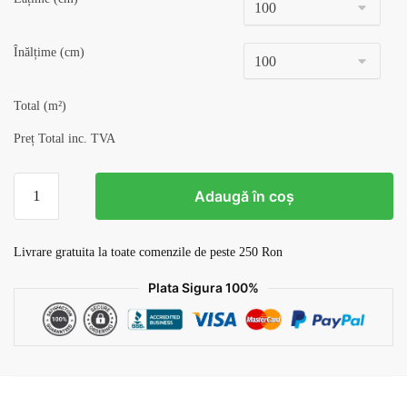
Înălțime (cm)
Total (m²)
Preț Total inc. TVA
Cantitate
Adaugă în coș
Tapet
Retro
v5
Livrare gratuita la toate comenzile de peste 250 Ron
Plata Sigura 100%