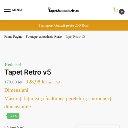
Skip
Skip
to
to
MENIU
0
navigation
content
Transport Gratuit peste 250 Ron!
Prima Pagina
–
Fototapet autoadeziv Retro
–
Tapet Retro v5
Reduceri!
Tapet Retro v5
Prețul
Prețul
128,98
lei
179,00
lei
inc. TVA
inițial
curent
Dimensiuni
a
este:
Măsurați lățimea și înălțimea peretelui și introduceți
fost:
128,98 lei.
dimensiunile
179,00 lei.
-28%
Lățime (cm)