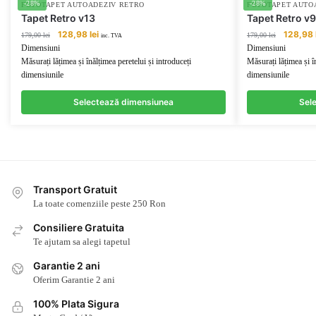
-28%
-28%
FOTOTAPET AUTOADEZIV RETRO
FOTOTAPET AUTO
Tapet Retro v13
Tapet Retro v9
Prețul
Prețul
Prețul
128,98
lei
128,98
179,00
lei
179,00
lei
inc. TVA
inițial
curent
inițial
Dimensiuni
Dimensiuni
a
este:
a
Măsurați lățimea și înălțimea peretelui și introduceți
Măsurați lățimea și î
fost:
128,98 lei.
fost:
dimensiunile
dimensiunile
179,00 lei.
179,00 lei
Selectează dimensiunea
Sel
Transport Gratuit
La toate comenziile peste 250 Ron
Consiliere Gratuita
Te ajutam sa alegi tapetul
Garantie 2 ani
Oferim Garantie 2 ani
100% Plata Sigura