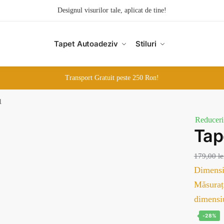
Designul visurilor tale, aplicat de tine!
Tapet Autoadeziv
Stiluri
Transport Gratuit peste 250 Ron!
1
Reduceri
Ta
179,00
le
Dimensi
Măsurați
dimensi
-28%