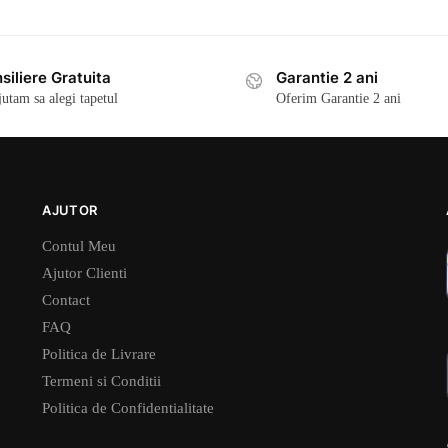
siliere Gratuita
Garantie 2 ani
jutam sa alegi tapetul
Oferim Garantie 2 ani
AJUTOR
Contul Meu
Ajutor Clienti
Contact
FAQ
Politica de Livrare
Termeni si Conditii
Politica de Confidentialitate