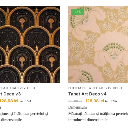
-28%
T AUTOADEZIV DECO
FOTOTAPET AUTOADEZIV DECO
rt Deco v3
Tapet Art Deco v4
Prețul
128,98
lei
Prețul
Prețul
128,98
lei
Prețul
179,00
lei
inc. TVA
inc. TVA
inițial
curent
inițial
curent
i
Dimensiuni
a
este:
a
este:
țimea și înălțimea peretelui și
Măsurați lățimea și înălțimea peretelu
fost:
128,98 lei.
fost:
128,98 lei.
i dimensiunile
introduceți dimensiunile
179,00 lei.
179,00 lei.