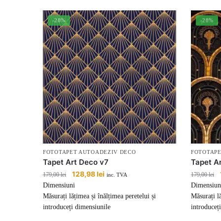
-28%
-28%
FOTOTAPET AUTOADEZIV DECO
FOTOTAPE
Tapet Art Deco v7
Tapet A
Prețul
128,98
lei
Prețul
179,00
lei
179,00
lei
inc. TVA
inițial
curent
Dimensiuni
Dimensiun
a
este:
Măsurați lățimea și înălțimea peretelui și
Măsurați lă
fost:
128,98 lei.
introduceți dimensiunile
introduceț
179,00 lei.