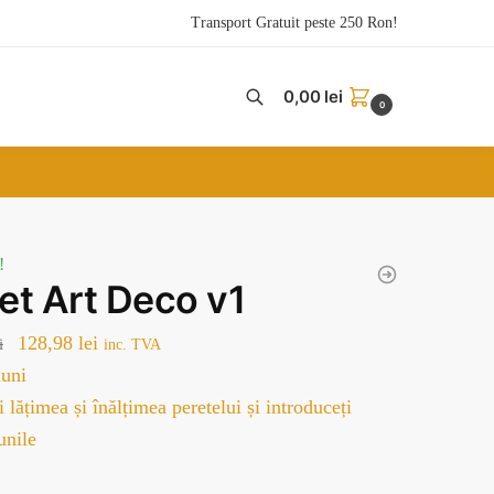
Transport Gratuit peste 250 Ron!
0,00
lei
0
!
pet Art Deco v1
Prețul
Prețul
128,98
lei
i
inc. TVA
inițial
curent
uni
a
este:
 lățimea și înălțimea peretelui și introduceți
fost:
128,98 lei.
unile
179,00 lei.