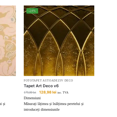
-28%
FOTOTAPET AUTOADEZIV DECO
Tapet Art Deco v6
Prețul
128,98
lei
Prețul
179,00
lei
inc. TVA
inițial
curent
Dimensiuni
a
este:
i și
Măsurați lățimea și înălțimea peretelui și
fost:
128,98 lei.
introduceți dimensiunile
179,00 lei.