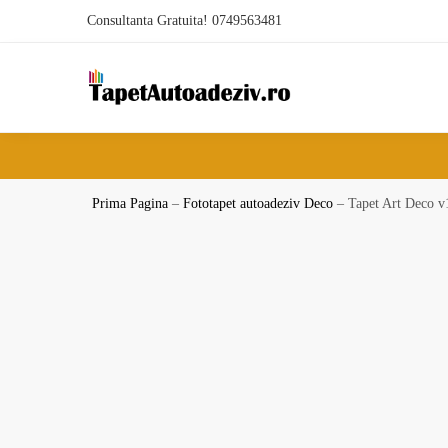
Skip
Skip
Consultanta Gratuita! 0749563481
to
to
navigation
content
Prima Pagina
–
Fototapet autoadeziv Deco
–
Tapet Art Deco v