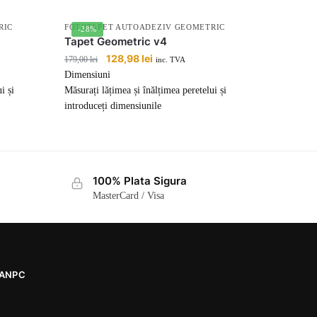
RIC
FOTOTAPET AUTOADEZIV GEOMETRIC
-28%
Tapet Geometric v4
Prețul
128,98
lei
Prețul
179,00
lei
inc. TVA
inițial
curent
Dimensiuni
a
este:
i și
Măsurați lățimea și înălțimea peretelui și
fost:
128,98 lei.
introduceți dimensiunile
179,00 lei.
100% Plata Sigura
MasterCard / Visa
ANPC