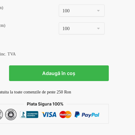
m)
cm)
 inc. TVA
Adaugă în coș
c
atuita la toate comenzile de peste 250 Ron
Plata Sigura 100%