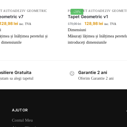
T AUTOADEZIV GEOMETRIC
FOTOTAPET AUTOADEZIV GEOMET
-28%
eometric v7
Tapet Geometric v1
Prețul
128,98
lei
Prețul
Prețul
128,98
lei
Prețul
179,00
lei
inc. TVA
inc. TVA
inițial
curent
inițial
curent
i
Dimensiuni
a
este:
a
este:
țimea și înălțimea peretelui și
Măsurați lățimea și înălțimea peretelu
fost:
128,98 lei.
fost:
128,98 lei.
i dimensiunile
introduceți dimensiunile
179,00 lei.
179,00 lei.
siliere Gratuita
Garantie 2 ani
jutam sa alegi tapetul
Oferim Garantie 2 ani
AJUTOR
Contul Meu