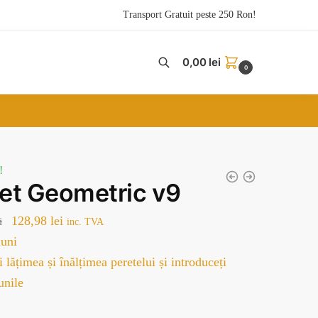
Transport Gratuit peste 250 Ron!
0,00
lei
0
!
pet Geometric v9
Prețul
Prețul
128,98
lei
i
inc. TVA
inițial
curent
uni
a
este:
 lățimea și înălțimea peretelui și introduceți
fost:
128,98 lei.
unile
179,00 lei.