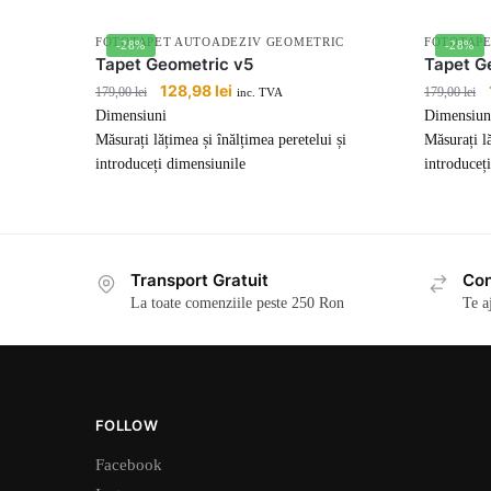
FOTOTAPET AUTOADEZIV GEOMETRIC
FOTOTAPE
-28%
-28%
Tapet Geometric v5
Tapet G
Prețul
128,98
lei
Prețul
179,00
lei
179,00
lei
inc. TVA
inițial
curent
Dimensiuni
Dimensiun
a
este:
Măsurați lățimea și înălțimea peretelui și
Măsurați lă
fost:
128,98 lei.
introduceți dimensiunile
introduceț
179,00 lei.
Transport Gratuit
Con
La toate comenziile peste 250 Ron
Te a
FOLLOW
Facebook