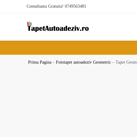
Skip
Skip
Consultanta Gratuita! 0749563481
to
to
navigation
content
Prima Pagina
–
Fototapet autoadeziv Geometric
–
Tapet Geome