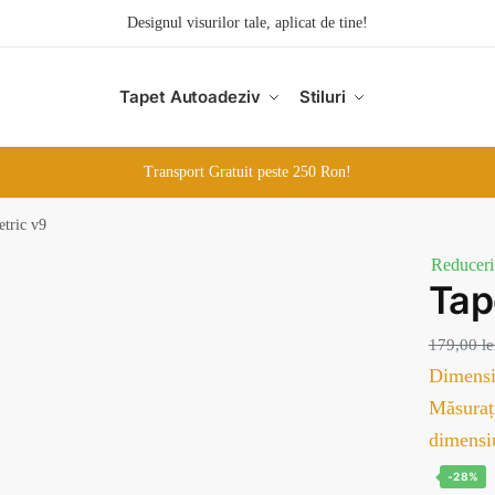
Designul visurilor tale, aplicat de tine!
Tapet Autoadeziv
Stiluri
Transport Gratuit peste 250 Ron!
tric v9
Reduceri
Ta
179,00
le
Dimensi
Măsurați
dimensi
-28%