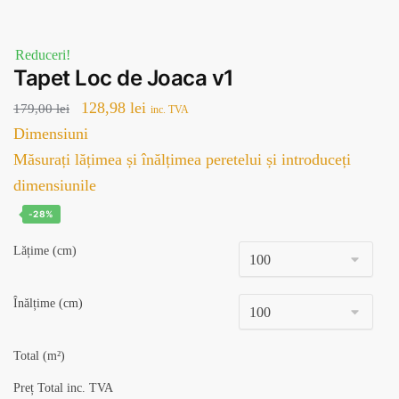
Reduceri!
Tapet Loc de Joaca v1
Prețul
Prețul
128,98
lei
179,00
lei
inc. TVA
inițial
curent
Dimensiuni
a
este:
Măsurați lățimea și înălțimea peretelui și introduceți
fost:
128,98 lei.
dimensiunile
179,00 lei.
-28%
Lățime (cm)
Înălțime (cm)
Total (m²)
Preț Total inc. TVA