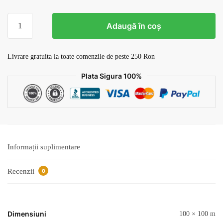
Cantitate
Adaugă în coș
Tapet
Loc
de
Livrare gratuita la toate comenzile de peste 250 Ron
Joaca
Plata Sigura 100%
v1
Informații suplimentare
Recenzii
0
Dimensiuni
100 × 100 m