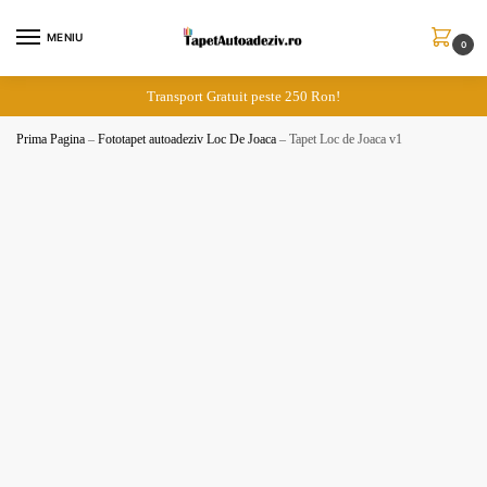
Skip
Skip
to
to
MENIU
0
navigation
content
Transport Gratuit peste 250 Ron!
Prima Pagina
–
Fototapet autoadeziv Loc De Joaca
–
Tapet Loc de Joaca v1