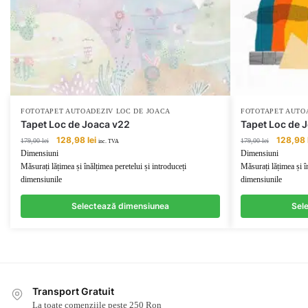
FOTOTAPET AUTOADEZIV LOC DE JOACA
FOTOTAPET AUTO
Tapet Loc de Joaca v22
Tapet Loc de 
Prețul
Prețul
Prețul
128,98
lei
128,98
179,00
lei
179,00
lei
inc. TVA
inițial
curent
inițial
Dimensiuni
Dimensiuni
a
este:
a
Măsurați lățimea și înălțimea peretelui și introduceți
Măsurați lățimea și î
fost:
128,98 lei.
fost:
dimensiunile
dimensiunile
179,00 lei.
179,00 lei
Selectează dimensiunea
Sel
Transport Gratuit
La toate comenziile peste 250 Ron