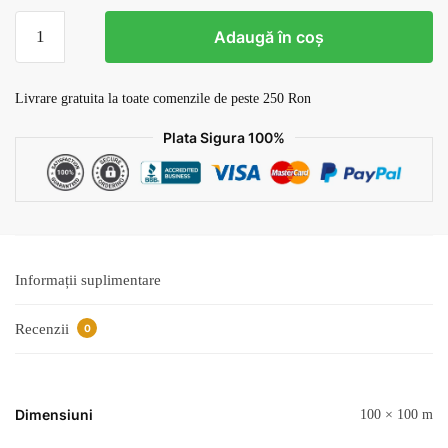
Cantitate
Adaugă în coș
Tapet
Mozaic
v12
Livrare gratuita la toate comenzile de peste 250 Ron
Plata Sigura 100%
Informații suplimentare
Recenzii
0
Dimensiuni
100 × 100 m