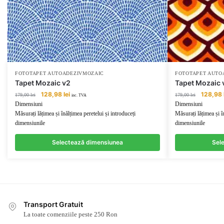
FOTOTAPET AUTOADEZIVMOZAIC
FOTOTAPET AUTO
Tapet Mozaic v2
Tapet Mozaic 
Prețul
Prețul
Prețul
128,98
lei
128,98
179,00
lei
179,00
lei
inc. TVA
inițial
curent
inițial
Dimensiuni
Dimensiuni
a
este:
a
Măsurați lățimea și înălțimea peretelui și introduceți
Măsurați lățimea și î
fost:
128,98 lei.
fost:
dimensiunile
dimensiunile
179,00 lei.
179,00 lei
Selectează dimensiunea
Sel
Transport Gratuit
La toate comenziile peste 250 Ron