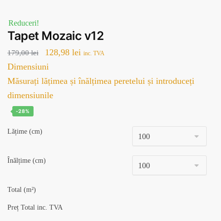
Reduceri!
Tapet Mozaic v12
Prețul
Prețul
128,98
lei
179,00
lei
inc. TVA
inițial
curent
Dimensiuni
a
este:
Măsurați lățimea și înălțimea peretelui și introduceți
fost:
128,98 lei.
dimensiunile
179,00 lei.
-28%
Lățime (cm)
Înălțime (cm)
Total (m²)
Preț Total inc. TVA