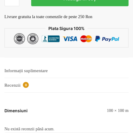
Tapet
Mozaic
v13
Livrare gratuita la toate comenzile de peste 250 Ron
Plata Sigura 100%
Informații suplimentare
Recenzii
0
Dimensiuni
100 × 100 m
Nu există recenzii până acum.