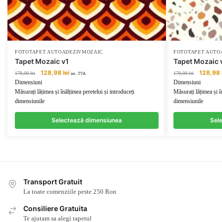
FOTOTAPET AUTOADEZIVMOZAIC
FOTOTAPET AUTO
Tapet Mozaic v1
Tapet Mozaic 
Prețul
Prețul
Prețul
128,98
lei
128,98
179,00
lei
179,00
lei
inc. TVA
inițial
curent
inițial
Dimensiuni
Dimensiuni
a
este:
a
Măsurați lățimea și înălțimea peretelui și introduceți
Măsurați lățimea și î
fost:
128,98 lei.
fost:
dimensiunile
dimensiunile
179,00 lei.
179,00 lei
Selectează dimensiunea
Sel
Transport Gratuit
La toate comenziile peste 250 Ron
Consiliere Gratuita
Te ajutam sa alegi tapetul