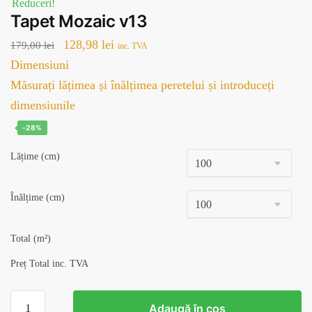
Reduceri!
Tapet Mozaic v13
Prețul
Prețul
128,98
lei
179,00
lei
inc. TVA
inițial
curent
Dimensiuni
a
este:
Măsurați lățimea și înălțimea peretelui și introduceți
fost:
128,98 lei.
dimensiunile
179,00 lei.
-28%
Lățime (cm)
Înălțime (cm)
Total (m²)
Preț Total inc. TVA
Cantitate
Adaugă în coș